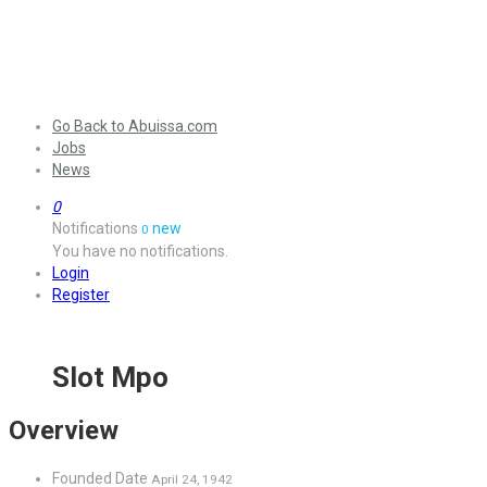
Go Back to Abuissa.com
Jobs
News
0
Notifications
new
0
You have no notifications.
Login
Register
Slot Mpo
Overview
Founded Date
April 24, 1942