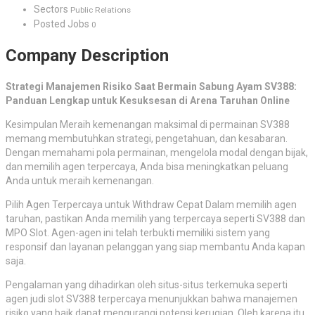
Sectors
Public Relations
Posted Jobs
0
Company Description
Strategi Manajemen Risiko Saat Bermain Sabung Ayam SV388:
Panduan Lengkap untuk Kesuksesan di Arena Taruhan Online
Kesimpulan Meraih kemenangan maksimal di permainan SV388
memang membutuhkan strategi, pengetahuan, dan kesabaran.
Dengan memahami pola permainan, mengelola modal dengan bijak,
dan memilih agen terpercaya, Anda bisa meningkatkan peluang
Anda untuk meraih kemenangan.
Pilih Agen Terpercaya untuk Withdraw Cepat Dalam memilih agen
taruhan, pastikan Anda memilih yang terpercaya seperti SV388 dan
MPO Slot. Agen-agen ini telah terbukti memiliki sistem yang
responsif dan layanan pelanggan yang siap membantu Anda kapan
saja.
Pengalaman yang dihadirkan oleh situs-situs terkemuka seperti
agen judi slot SV388 terpercaya menunjukkan bahwa manajemen
risiko yang baik dapat mengurangi potensi kerugian. Oleh karena itu,