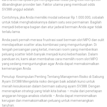
dibandingkan provider lain. Faktor utama yang membuat odds
SV388 unggul adalah:
Contohnya, jika Anda memiliki modal sebesar Rp 1.000.000, cobalah
untuk tidak menghabiskannya dalam satu sesi permainan. Bagilah
menjadi beberapa bagian dan atur jadwal bermain Anda agar tidak
terlalu lama.
Anda pasti pernah merasa frustrasi saat bermain slot MPO dan sulit
mendapatkan scatter atau kombinasi yang menguntungkan. Di
tengah persaingan yang ketat, mencari room yang memberikan
peluang scatter lebih banyak menjadi kunci keberhasilan. Dalam
panduan ini, kami akan membahas cara memilih room slot MPO
yang sedang menguntungkan agar Anda dapat memaksimalkan
kemenangan Anda.
Penutup: Kesimpulan Penting Tentang Manajemen Risiko di Sabung
Ayam SV388 Mengelola risiko dengan baik adalah kunci untuk
meraih kesuksesan dalam bermain sabung ayam SV388. Dengan
menerapkan strategi yang telah kita bahas – mulai dari penetapan
anggaran hingga analisis statistik – Anda dapat meminimalkan
kerugian dan memaksimalkan peluang untuk memenangkan
taruhan.