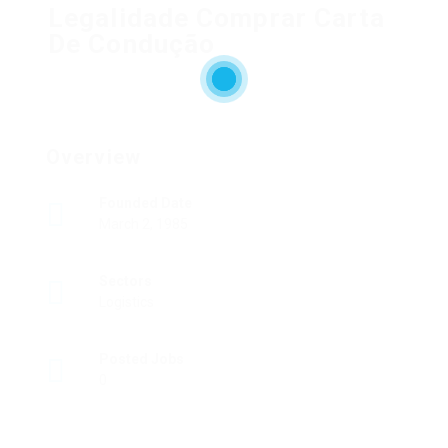
Legalidade Comprar Carta
De Condução
Overview
Founded Date
March 2, 1985
Sectors
Logistics
Posted Jobs
0