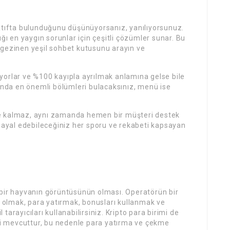
 atıfta bulunduğunu düşünüyorsanız, yanılıyorsunuz.
ğı en yaygın sorunlar için çeşitli çözümler sunar. Bu
 gezinen yeşil sohbet kutusunu arayın ve
yorlar ve %100 kayıpla ayrılmak anlamına gelse bile
ğında en önemli bölümleri bulacaksınız, menü ise
e kalmaz, aynı zamanda hemen bir müşteri destek
 hayal edebileceğiniz her sporu ve rekabeti kapsayan
 bir hayvanın görüntüsünün olması. Operatörün bir
olmak, para yatırmak, bonusları kullanmak ve
arayıcıları kullanabilirsiniz. Kripto para birimi de
 mevcuttur, bu nedenle para yatırma ve çekme