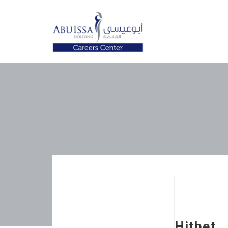
Hitbet