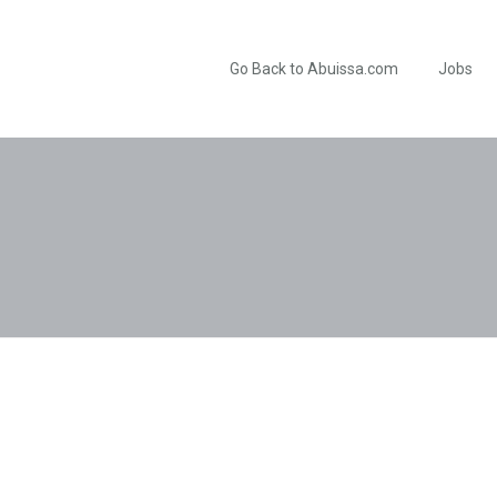
Go Back to Abuissa.com
Jobs