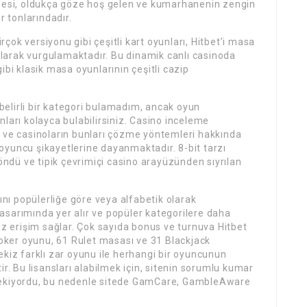
rmesi, oldukça göze hoş gelen ve kumarhanenin zengin
r tonlarındadır.
rçok versiyonu gibi çeşitli kart oyunları, Hitbet’i masa
 olarak vurgulamaktadır. Bu dinamik canlı casinoda
ibi klasik masa oyunlarının çeşitli cazip
elirli bir kategori bulamadım, ancak oyun
ları kolayca bulabilirsiniz. Casino inceleme
r ve casinoların bunları çözme yöntemleri hakkında
e oyuncu şikayetlerine dayanmaktadır. 8-bit tarzı
döndü ve tipik çevrimiçi casino arayüzünden sıyrılan
ını popülerliğe göre veya alfabetik olarak
 tasarımında yer alır ve popüler kategorilere daha
iz erişim sağlar. Çok sayıda bonus ve turnuva Hitbet
poker oyunu, 61 Rulet masası ve 31 Blackjack
ekiz farklı zar oyunu ile herhangi bir oyuncunun
ir. Bu lisansları alabilmek için, sitenin sorumlu kumar
rekiyordu, bu nedenle sitede GamCare, GambleAware