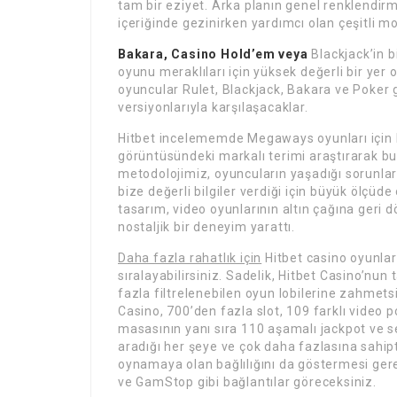
tam bir eziyet. Arka planın genel renklendi
içeriğinde gezinirken yardımcı olan çeşitli mo
Bakara, Casino Hold’em veya
Blackjack’in bi
oyunu meraklıları için yüksek değerli bir yer
oyuncular Rulet, Blackjack, Bakara ve Poker g
versiyonlarıyla karşılaşacaklar.
Hitbet incelememde Megaways oyunları için b
görüntüsündeki markalı terimi araştırarak bun
metodolojimiz, oyuncuların yaşadığı sorunla
bize değerli bilgiler verdiği için büyük ölçüd
tasarım, video oyunlarının altın çağına geri 
nostaljik bir deneyim yarattı.
Daha fazla rahatlık için
Hitbet casino oyunlar
sıralayabilirsiniz. Sadelik, Hitbet Casino’nun
fazla filtrelenebilen oyun lobilerine zahmets
Casino, 700’den fazla slot, 109 farklı video 
masasının yanı sıra 110 aşamalı jackpot ve s
aradığı her şeye ve çok daha fazlasına sahipt
oynamaya olan bağlılığını da göstermesi ge
ve GamStop gibi bağlantılar göreceksiniz.