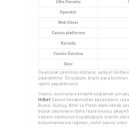
Ülke Durumu
Operatör
Web Sitesi
Casino platformu
Kuruldu
Casino Durumu
Skor
Oyuncular çevrimiçi slotların, jackpot slotla
çıkarabilirler. En popüler kripto para birimle
işlemi yapabilirsiniz.
Casino, oyunculara kolaylık sağlamak için çe
Hitbet
Casino hesabınızdan kazançların veya 
Bronz, Gümüş, Altın ve Platin dahil olmak üze
büyük casinoların daha fazla oyuncu şikayet
sayısını casinonun büyüklüğüyle orantılı ola
bulunmamasına rağmen, mobil casino sitesi k