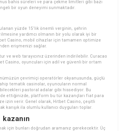
us bahis süreleri ve para çekme limitleri gibi bazı
engeli bir oyun deneyimi sunmaktadır.
ulanan yüzde 15’lik önemli verginin, şehrin
ilmesine yardımcı olmanın bir yolu olarak iyi bir
itbet Casino, mobil cihazlar için tamamen optimize
inden erişmenizi sağlar.
 ve web tarayıcınız üzerinden indirilebilir. Curacao
et Casino, oyuncuları için adil ve güvenli bir ortam
nümüzün çevrimiçi operatörler okyanusunda, güçlü
ahip tematik casinolar, oyuncuların normal
lecekleri pastoral adalar gibi hissediyor. Bu
de ettiğinizde, platform bu tür kazançları fiat para
 izin verir. Genel olarak, Hitbet Casino, çeşitli
karışık ila olumlu kullanıcı duyguları toplar.
C kazanın
lmak için bunları doğrudan aramanız gerekecektir. Üç